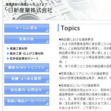
建築資材の基礎から仕上げまで
■納品書における連絡事項
これまで請求書発送時に各伝票ごとに
書もしくは納品内訳書を発送し、当社
納品書を廃止させて頂く事に致しまし
（理由：メーカーより商品発送時に納
為。）
尚、全て伝票ごとに当社の納品書が必
■営業活動エリアについての連絡事項
当社の営業活動範囲は東京、神奈川、
■見積提出についての連絡事項
当社の見積提出先はゼネコン、型枠木
建築事務所への既算用の見積や活動エ
さい。又、取引実績（取引コード）の
報・支払条件等）後に提出させて頂く
がありますので、ご了承下さい。