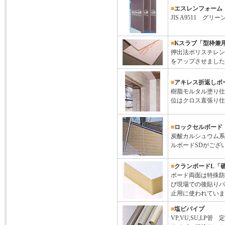
■
エスレンフォーム
JIS A9511 
■
Kスラブ「型枠兼
押出法ポリスチレン
をアップさせました
■
アキレス折返しボ
樹脂モルタル塗り仕
位はクロス直張り仕
■
ロックセルボード
炭酸カルシュウム系
ルボードSDがござ
■
クランボードL「
ボード両面は特殊防
び現場での後貼りパ
止用に使われていま
■
塩ビパイプ
VP,VU,SU,L