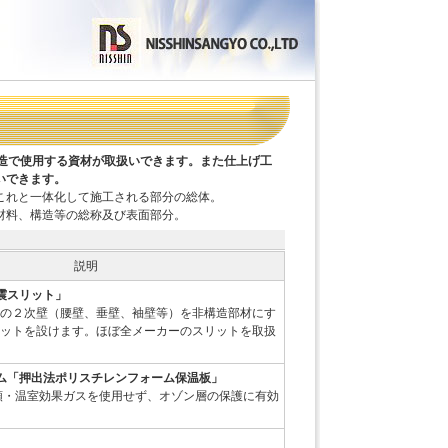
S造で使用する資材が取扱いできます。また仕上げ工
いできます。
これと一体化して施工される部分の総体。
材料、構造等の総称及び表面部分。
説明
震スリット」
の２次壁（腰壁、垂壁、袖壁等）を非構造部材にす
ットを設けます。ほぼ全メーカーのスリットを取扱
ム「押出法ポリスチレンフォーム保温板」
フロン類・温室効果ガスを使用せず、オゾン層の保護に有効