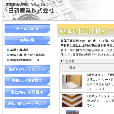
建築資材の基礎から仕上げまで
躯体工事材料では、RC造、SRC造、
事材料は主に仕上時の養生材を取り扱
躯体：建造物の主要構造体部分、及び
仕上げ：建築物の表面を仕上げる為の
■主な資材
資材
■
構造スリット「耐
鉄筋コンクリート造
る為に構造目地スリ
いしています。
■
カネライトフォー
JIS A9511 
です。