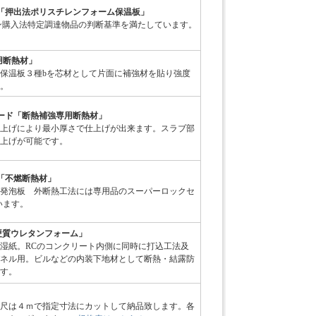
「押出法ポリスチレンフォーム保温板」
グリーン購入法特定調達物品の判断基準を満たしています。
用断熱材」
保温板３種bを芯材として片面に補強材を貼り強度
。
ード「断熱補強専用断熱材」
上げにより最小厚さで仕上げが出来ます。スラブ部
上げが可能です。
「不燃断熱材」
発泡板 外断熱工法には専用品のスーパーロックセ
います。
硬質ウレタンフォーム」
湿紙。RCのコンクリート内側に同時に打込工法及
ネル用。ビルなどの内装下地材として断熱・結露防
す。
P管 定尺は４ｍで指定寸法にカットして納品致します。各