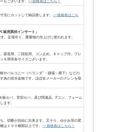
ーもございます。
>>規格表はこちら！
寸法にカットして納品致します。
>>規格表はこち
PC板用異径インサート」
です。足場吊り、重量物の吊上げに使われます。
、梁底用、二段筋用、コン止め、キャップ付、プレ
ッキ用等各サイズございます。
根やバルコニー（ベランダﾞ・踊場・廊下）などの
す為の排水金物です。ほぼ全メーカーのドレンを取
、矢板セパ、背切セパ、及び関連品、Pコン、フォーム
します。
ち、切断が自由に出来ます。又そり、ゆがみ等の変
種は１００種類以上です。
>>規格表はこちら！