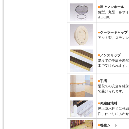
■
屋上マンホール
角型、丸型、各サイ
AE-320。
■
クーラーキャップ
アルミ製、ステンレ
■
ノンスリップ
階段での事故を未然
工で受けられます。
■
手摺
階段での安全を確保
で受けられます。
■
伸縮目地材
屋上防水押えに伸縮
性、仕上りにあわせ
■
養生シート