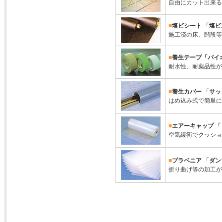
自由にカット出来る
■
塩ビシート 「塩
施工済の床、階段等
■
養生テープ「パイ
耐水性、耐薬品性が
■
養生カバー 「サ
はめ込み式で簡単に
■
エアーキャップ 
空気緩衝でクッショ
■
プラベニア 「ダ
折り曲げ等の加工が