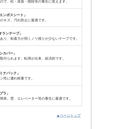
ので、柱・床面・階段等の養生に使えます。
ビエンボスシート」
のキズ、汚れ防止に最適です。
オランテープ」
あり、粘着力が弱くノリ残りが少ないテープです。
ッシカバー」
取付られます。転用が出来、経済的です。
「ミナパック」
ン性に優れ軽量です。
ンプラ」
簡単。壁、エレベーター等の養生に最適です。
▲ページトップ