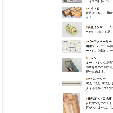
サイズの仮枠アンカ
■
ボイド管
定尺は４ｍ。 指定
ら！
■
異径インサート「
各種PL法適応商品
■
バー型スペーサー
鋼線スペーサー
各種
ート付、防錆付、デ
■
ドレン
ルーフドレンは陸屋
雨水を集めて樋に流
寄せ出来ます。
■
セパレーター
B型、C型、BC型
タイ等素早く手配致
■
発泡面木・目地棒
合成木材なので釘打
形がありません。品