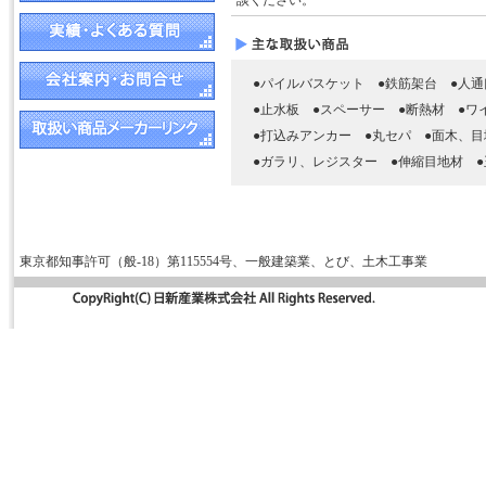
談ください。
●パイルバスケット ●鉄筋架台 ●人通
●止水板 ●スペーサー ●断熱材 ●
●打込みアンカー ●丸セパ ●面木、目
●ガラリ、レジスター ●伸縮目地材 
東京都知事許可（般-18）第115554号、一般建築業、とび、土木工事業